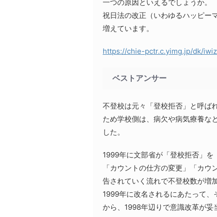
一つの原因といえるでしょうか。
祝日法の改正（いわゆるハッピーマ
増えています。
https://chie-pctr.c.yimg.jp/dk
ベストアンサー
不登校は元々「登校拒否」と呼ば
ため学校側は、病欠や病気療養な
した。
1999年に文部省が「登校拒否」
「カウントの仕方の変更」「カウ
告されていく流れで不登校数が増
1999年に改名されるにあたって
から、1998年辺りで意識改革が妥