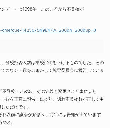
ンデー）は1998年。このころから不登校が
/iwiz-chie/que-14250754984?w=200&h=200&up=0
れ、登校拒否人数は学校評価を下げるものでした。その
どでカウント数をごまかして教育委員会に報告していま
を「不登校」と改名、その定義も変更された事により、
ント数を正直に報告」により、隠れ不登校数が正しく申
加しただけです。
、それ以前に議論が始まり、前年には告知が出ています
当かと。