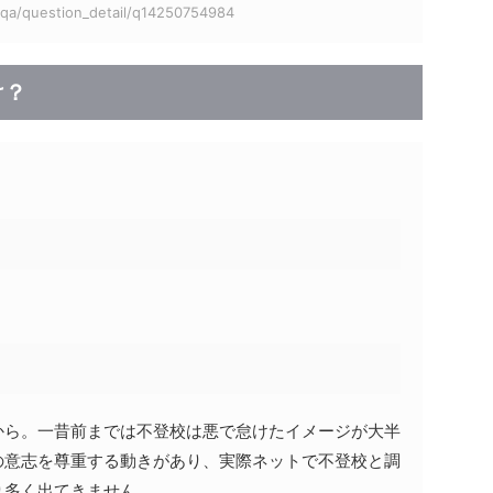
p/qa/question_detail/q14250754984
け？
から。一昔前までは不登校は悪で怠けたイメージが大半
の意志を尊重する動きがあり、実際ネットで不登校と調
り多く出てきません