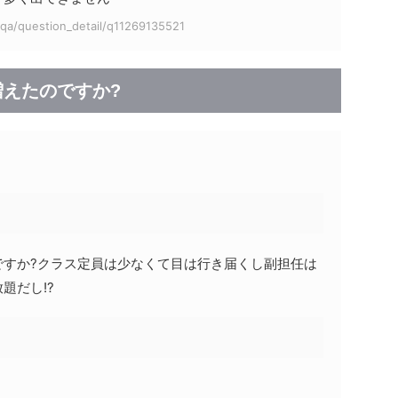
p/qa/question_detail/q11269135521
えたのですか?
ですか?クラス定員は少なくて目は行き届くし副担任は
題だし!?
。