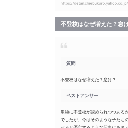
https://detail.chiebukuro.yahoo.co.j
不登校はなぜ増えた？怠
質問
不登校はなぜ増えた？怠け？
ベストアンサー
単純に不登校が認められつつある
でしたが、今はそのような子たち
べると否定するような記事はあま