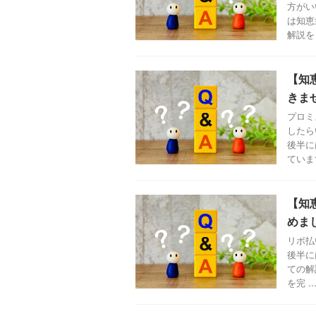
方がい
は知恵
解説をし
【知
きま
プロミ
したら
後半に
ています
【知
めま
リボ払
後半に
ての解
を完 ..