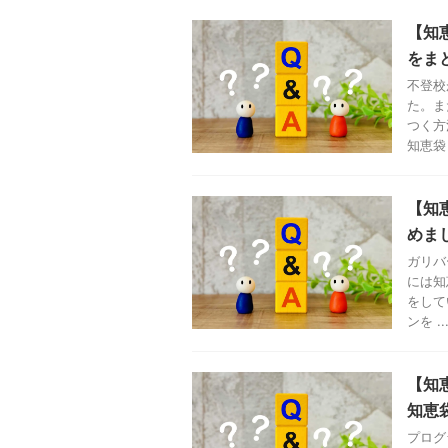
【知
をま
不登校
た。ま
つく方
知恵袋 .
【知
めま
ガリバ
には知
をして
ンを ..
【知
知恵
プログ