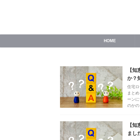
HOME
【知
か？
住宅ロ
まとめ
ーンに
のかの .
【知
まし